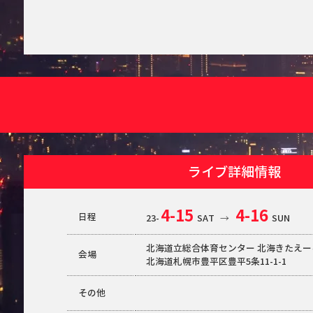
ライブ詳細情報
4-15
4-16
日程
23-
SAT
→
SUN
北海道立総合体育センター 北海きたえー
会場
北海道札幌市豊平区豊平5条11-1-1
その他