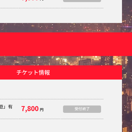
チケット情報
夜遊」有
7,800
受付終了
円
定