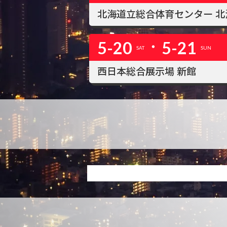
北海道立総合体育センター 
・
5-20
5-21
SAT
SUN
西日本総合展示場 新館