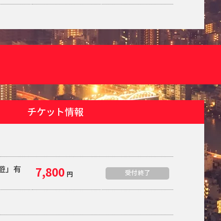
チケット情報
夜遊」有
7,800
受付終了
円
定