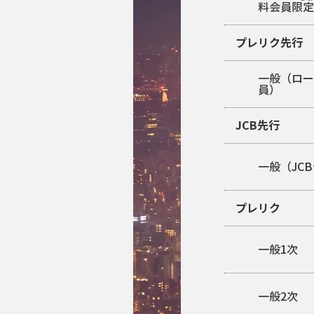
料会員限
プレリク先行
一般（ロ
員）
JCB先行
一般（JC
プレリク
一般1次
一般2次