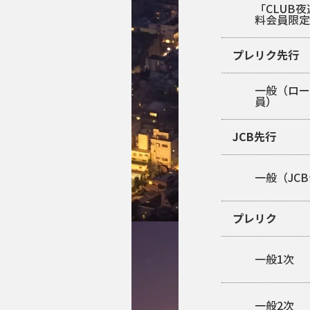
「CLUB
料会員限
プレリク先行
一般（ロ
員）
JCB先行
一般（JC
プレリク
一般1次
一般2次