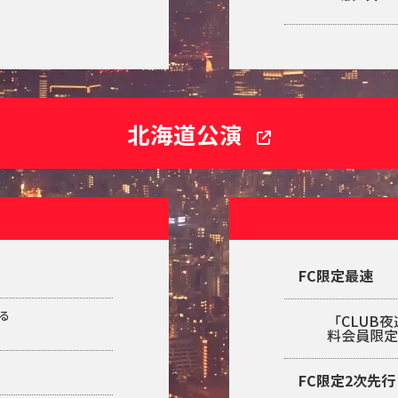
北海道公演
FC限定最速
る
「CLUB
料会員限
FC限定2次先行