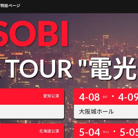
式特設ページ
SOBI
A
TOUR
"電光
・
4-08
4-0
愛知公演
SAT
大阪城ホール
・
5-04
5-0
北海道公演
THU