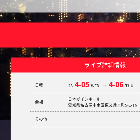
ライブ詳細情報
4-05
4-06
日程
23-
WED
→
THU
日本ガイシホール
会場
愛知県名古屋市南区東又兵ヱ町5-1-16
その他