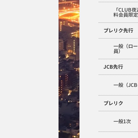
「CLUB
料会員限
プレリク先行
一般（ロ
員）
JCB先行
一般（JC
プレリク
一般1次