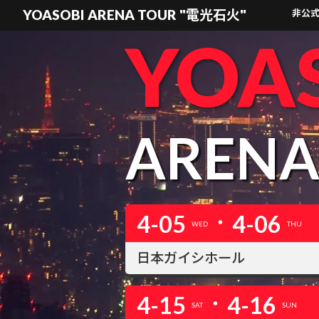
YOASOBI ARENA TOUR "電光石火"
非公
YOA
AREN
・
4-05
4-06
WED
THU
日本ガイシホール
・
4-15
4-16
SAT
SUN