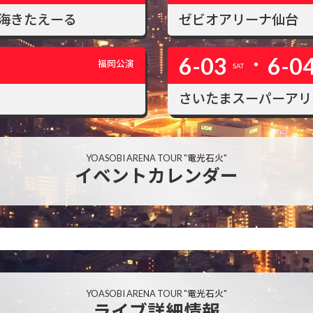
北海きたえーる
ゼビオアリーナ仙台
・
6-03
6-0
福岡公演
SAT
さいたまスーパーアリ
YOASOBI ARENA TOUR "電光石火"
イベントカレンダー
YOASOBI ARENA TOUR "電光石火"
ライブ詳細情報