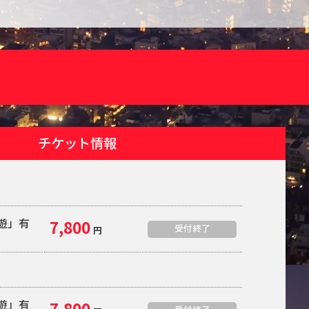
チケット情報
夜遊」有
7,800
受付終了
円
定
夜遊」有