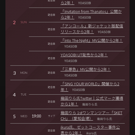
記念日
ら2年！
YOASOBI
「Invitation from Thanatos」公開か
記念日
ら2年！
YOASOBI
2
SUN
「アンコール」新ジャケット版配信
記念日
リリースから2年！
YOASOBI
「Into The Night」MV公開から2年！
記念日
YOASOBI
YOASOBI UT発売から2年！
記念日
YOASOBI
「三原色」MV公開から2年！
3
MON
記念日
YOASOBI
「SING YOUR WORLD」開催から2
記念日
年！
YOASOBI
4
TUE
幾田りら氏Twitter｜公式マーク獲得
記念日
から1年！
幾田りら氏
幾田りら 1stワンマンツアー「SKET
5
19:00
WED
ライブ
CH」（愛知会場）
幾田りら氏
ikura氏、ゼットコースター事件公
記念日
表から2年！
ikura氏