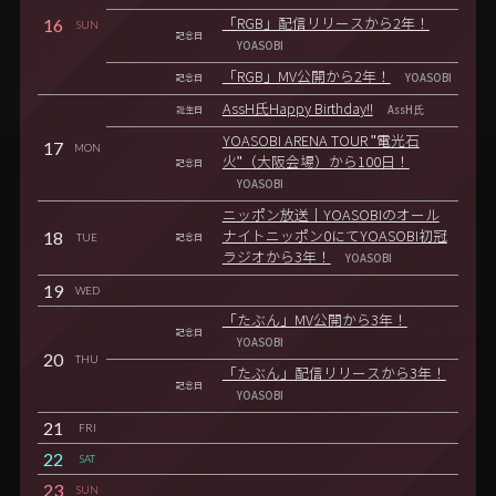
16
「RGB」配信リリースから2年！
SUN
記念日
YOASOBI
「RGB」MV公開から2年！
記念日
YOASOBI
AssH氏Happy Birthday!!
誕生日
AssH氏
YOASOBI ARENA TOUR "電光石
17
MON
火"（大阪会場）から100日！
記念日
YOASOBI
ニッポン放送｜YOASOBIのオール
18
ナイトニッポン0にてYOASOBI初冠
TUE
記念日
ラジオから3年！
YOASOBI
19
WED
「たぶん」MV公開から3年！
記念日
YOASOBI
20
THU
「たぶん」配信リリースから3年！
記念日
YOASOBI
21
FRI
22
SAT
23
SUN