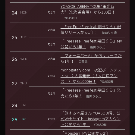
YOASOBI ARENA TOUR "電光石
24
火"（北海道会場）から100日！
MON
記念日
YOASOBI
「Free Free Free feat.幾田りら」配
記念日
信リリースから1年！
幾田りら氏
25
TUE
「Free Free Free feat.幾田りら」MV
記念日
公開から1年！
幾田りら氏
「フォーエバーA」配信リリースか
26
WED
記念日
ら1年！
仄雲氏
monogatary.com｜夜遊びコンテス
ト vol.2 大賞発表（「大正ロマン
記念日
ス」）から1000日！
YOASOBI
27
THU
「Free Free Free feat.幾田りら」発
記念日
売から1年！
幾田りら氏
28
FRI
「旅する本屋さん YOASOBI号」公
29
式Webサイト・Instagramアカウン
SAT
記念日
ト公開から1年！
YOASOBI
「Monster」MV公開から2年！