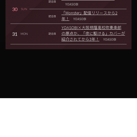
記念日
YOASOBI
30
SUN
「Monster」配信リリースから2
記念日
年！
YOASOBI
YOASOBI×大阪桐蔭高校吹奏楽部
31
の原点か、「夜に駆ける」カバーが
MON
記念日
紹介されてから3年！
YOASOBI
©2021-2024 ANNISOBI! All rights (excluding items with other
parties' credits) are reserved.
Privacy Policy