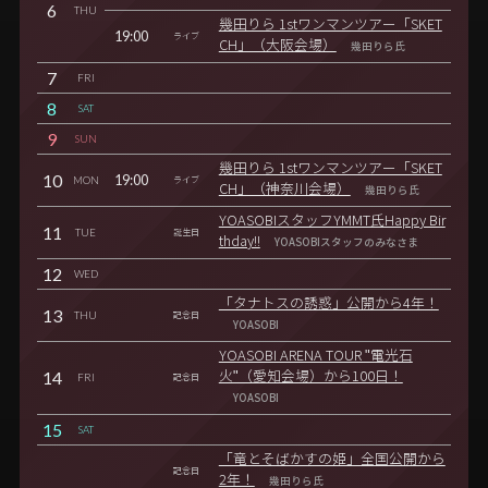
6
THU
幾田りら 1stワンマンツアー「SKET
19:00
ライブ
CH」（大阪会場）
幾田りら氏
7
FRI
8
SAT
9
SUN
幾田りら 1stワンマンツアー「SKET
10
19:00
MON
ライブ
CH」（神奈川会場）
幾田りら氏
YOASOBIスタッフYMMT氏Happy Bir
11
TUE
誕生日
thday!!
YOASOBIスタッフのみなさま
12
WED
「タナトスの誘惑」公開から4年！
13
THU
記念日
YOASOBI
YOASOBI ARENA TOUR "電光石
14
火"（愛知会場）から100日！
FRI
記念日
YOASOBI
15
SAT
「竜とそばかすの姫」全国公開から
記念日
2年！
幾田りら氏