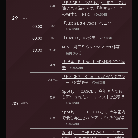
「E-SIDE 2」や88rising主催フェス出
記事
演に見る海外人気 「考察文化」と
の相性も一因に
YOASOBI
29
TUE
「Just a Little Step」MV公開
00:00
MV
YOASOBI
00:00
「Haruka」MV公開
MV
YOASOBI
MTV｜幾田りら VideoSelects [再]
18:30
テレビ
幾田りら氏
「祝福」Billboard JAPAN総合7位獲
楽曲
得
YOASOBI
「E-SIDE 2」Billboard JAPANダウン
アルバム
ロード5位獲得
YOASOBI
Spotify｜YOASOBI、今年国内で最
も再生されたアーティスト3位獲得
記事
30
WED
YOASOBI
Spotify｜「THE BOOK」、今年国内
で最も再生されたアルバム3位獲得
記事
YOASOBI
Spotify｜「THE BOOK 2」、今年国