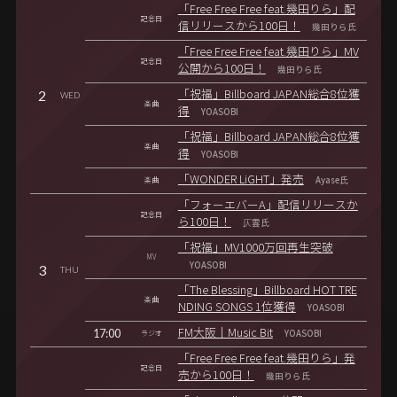
「Free Free Free feat.幾田りら」配
記念日
信リリースから100日！
幾田りら氏
「Free Free Free feat.幾田りら」MV
記念日
公開から100日！
幾田りら氏
2
「祝福」Billboard JAPAN総合8位獲
WED
楽曲
得
YOASOBI
「祝福」Billboard JAPAN総合8位獲
楽曲
得
YOASOBI
「WONDER LiGHT」発売
楽曲
Ayase氏
「フォーエバーA」配信リリースか
記念日
ら100日！
仄雲氏
「祝福」MV1000万回再生突破
MV
YOASOBI
3
THU
「The Blessing」Billboard HOT TRE
楽曲
NDING SONGS 1位獲得
YOASOBI
17:00
FM大阪｜Music Bit
ラジオ
YOASOBI
「Free Free Free feat.幾田りら」発
記念日
売から100日！
幾田りら氏