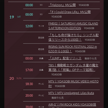
00:00
「Halzion」MV公開
MV
YOASOBI
「If I Could Draw Life」MV公開
00:00
MV
19
SAT
YOASOBI
FM802｜SATURDAY AMUSIC ISLAND
12:00
ラジオ
S AFTERNOON EDITION
YOASOBI
「もしも命が描けたら」シングル配
記念日
信リリースから100日！
YOASOBI
RISING SUN ROCK FESTIVAL 2022 in
記念日
EZOから100日！
YOASOBI
00:00
「JUMP」配信リリース
楽曲
幾田りら氏
TBS｜機動戦士ガンダム 水星の魔女
17:00
第7話（「祝福」OPテーマ起用）
楽曲
YOASOBI
20
SUN
MTV｜YOASOBI MUSIC VIDEO HISTO
18:30
テレビ
RY
YOASOBI
MTV｜MTV Unplugged: Lilas Ikuta
20:00
テレビ
幾田りら氏
AIR-G'｜FM ROCK KIDS YOASOBI担
20:00
ラジオ