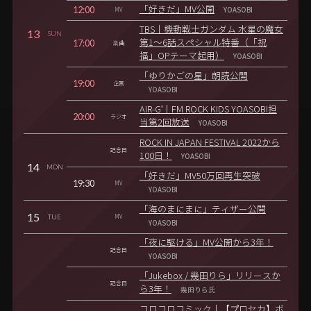
12:00
「好きだ」MV公開
MV
YOASOBI
TBS｜機動戦士ガンダム 水星の魔女
13
SUN
17:00
第1～6話スペシャル特番（「祝
楽曲
福」OPテーマ起用）
YOASOBI
「ゆりかごの星」朗読公開
19:00
企画
YOASOBI
AIR-G'｜FM ROCK KIDS YOASOBI担
20:00
ラジオ
当第2回放送
YOASOBI
ROCK IN JAPAN FESTIVAL 2022から
記念日
100日！
YOASOBI
14
MON
「好きだ」MV50万回再生突破
19:30
MV
YOASOBI
「海のまにまに」ティザー公開
15
TUE
MV
YOASOBI
「夜に駆ける」MV公開から3年！
記念日
YOASOBI
「Jukebox / 幾田りら」リリースか
記念日
ら3年！
幾田りら氏
コロコロコミック｜【プロセカ】ボ