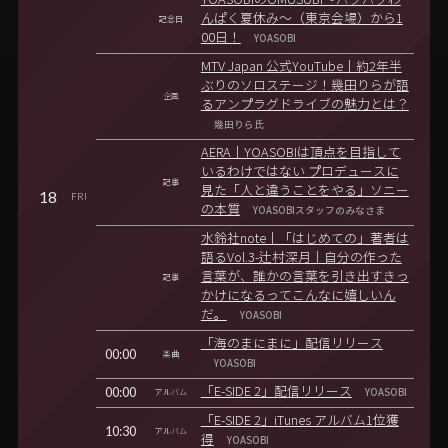
YOASOBIのOMUSUBI～パクパクわ
んぱく夏休み～（東京会場）から1
記念日
00日！
YOASOBI
MTV Japan 公式YouTube｜約2年半
ぶりのソロステージ！幾田りらが語
企画
るアンプラグドライブの魅力とは？
幾田りら氏
AERA｜YOASOBIは頂点を目指して
いるわけではない プロデュースに
記事
見た「人と違うことをやる」ソニー
18
FRI
の本質
YOASOBIスタッフのみなさま
水鈴社note｜「はじめての」著者は
語るVol.3-辻村深月｜自分の作った
言葉が、誰かの言葉を引き出すきっ
記事
かけになるってこんなに嬉しいん
だ。
YOASOBI
「海のまにまに」配信リリース
00:00
楽曲
YOASOBI
00:00
「E-SIDE 2」配信リリース
アルバム
YOASOBI
「E-SIDE 2」iTunes アルバム1位獲
10:30
アルバム
得
YOASOBI