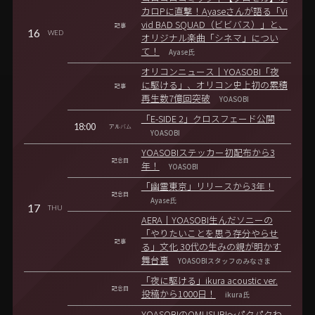
カロPに直撃！Ayaseさんが語る「Vi
vid BAD SQUAD（ビビバス）」と、
記事
16
WED
オリジナル楽曲「シネマ」につい
て！
Ayase氏
オリコンニュース｜YOASOBI「夜
に駆ける」、オリコン史上初の累積
記事
再生数7億回突破
YOASOBI
「E-SIDE 2」クロスフェード公開
18:00
アルバム
YOASOBI
YOASOBIステッカー初配布から3
記念日
年！
YOASOBI
「幽霊東京」リリースから3年！
記念日
Ayase氏
17
THU
AERA｜YOASOBI生んだソニーの
「やりたいことを思う存分やらせ
記事
る」文化 30代の生みの親が明かす
舞台裏
YOASOBIスタッフのみなさま
「夜に駆ける」ikura acoustic ver.
記念日
投稿から1000日！
ikura氏