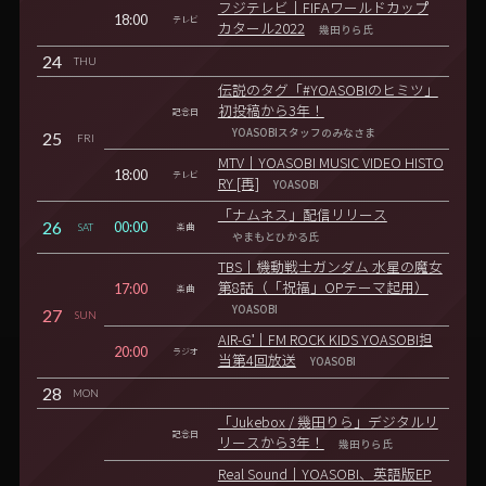
フジテレビ｜FIFAワールドカップ
18:00
テレビ
カタール2022
幾田りら氏
24
THU
伝説のタグ「#YOASOBIのヒミツ」
初投稿から3年！
記念日
YOASOBIスタッフのみなさま
25
FRI
MTV｜YOASOBI MUSIC VIDEO HISTO
18:00
テレビ
RY [再]
YOASOBI
「ナムネス」配信リリース
26
00:00
SAT
楽曲
やまもとひかる氏
TBS｜機動戦士ガンダム 水星の魔女
17:00
第8話（「祝福」OPテーマ起用）
楽曲
YOASOBI
27
SUN
AIR-G'｜FM ROCK KIDS YOASOBI担
20:00
ラジオ
当第4回放送
YOASOBI
28
MON
「Jukebox / 幾田りら」デジタルリ
記念日
リースから3年！
幾田りら氏
Real Sound｜YOASOBI、英語版EP