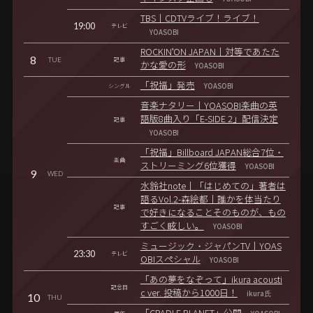
TBS｜CDTVライブ！ライブ！
19:00
テレビ
YOASOBI
ROCKIN'ON JAPAN｜対等であたた
8
TUE
記事
かな愛の形
YOASOBI
「祝福」発売
シングル
YOASOBI
音楽ナタリー｜YOASOBI楽曲の英
語版8曲入り「E-SIDE 2」配信決定
記事
YOASOBI
「祝福」Billboard JAPAN総合7位・
楽曲
ストリーミング6位獲得
YOASOBI
9
WED
水鈴社note｜「はじめての」著者は
語るVol.2-森絵都｜誰かを体当たり
記事
で好きになることそのものが、もの
すごく眩しい。
YOASOBI
ミュージック・ジャパンTV｜YOAS
23:30
テレビ
OBIスペシャル
YOASOBI
「あの夢をなぞって」ikura acousti
記念日
c ver. 投稿から1000日！
ikura氏
10
THU