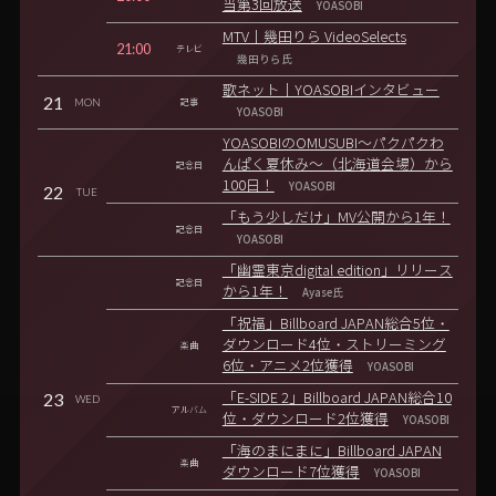
当第3回放送
YOASOBI
MTV｜幾田りら VideoSelects
21:00
テレビ
幾田りら氏
歌ネット｜YOASOBIインタビュー
21
MON
記事
YOASOBI
YOASOBIのOMUSUBI～パクパクわ
んぱく夏休み～（北海道会場）から
記念日
100日！
YOASOBI
22
TUE
「もう少しだけ」MV公開から1年！
記念日
YOASOBI
「幽霊東京digital edition」リリース
記念日
から1年！
Ayase氏
「祝福」Billboard JAPAN総合5位・
ダウンロード4位・ストリーミング
楽曲
6位・アニメ2位獲得
YOASOBI
23
「E-SIDE 2」Billboard JAPAN総合10
WED
アルバム
位・ダウンロード2位獲得
YOASOBI
「海のまにまに」Billboard JAPAN
楽曲
ダウンロード7位獲得
YOASOBI