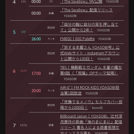
4
00:00
「The Swallow」MV公開
FRI
MV
YOASOBI
「The Swallow」配信リリース
00:00
楽曲
YOASOBI
「自分の胸に自分の耳を押し当て
記念日
て」公開から2年！
YOASOBI
5
SAT
26:00
FM802｜802 Palette
ラジオ
YOASOBI
「旅する本屋さん YOASOBI号」公
式Webサイト・Instagramアカウン
記念日
ト公開から100日！
YOASOBI
TBS｜機動戦士ガンダム 水星の魔女
6
SUN
17:00
第6話（「祝福」OPテーマ起用）
楽曲
YOASOBI
AIR-G'｜FM ROCK KIDS YOASOBI担
20:00
ラジオ
当第1回放送
YOASOBI
「夜撫でるメノウ」セルフカバー投
記念日
稿から1000日！
Ayase氏
Billboard Japan｜YOASOBI、辻村深
月原作の新曲「海のまにまに」配信
7
MON
記事
リリース 著名人による読書感想文
やインスタ企画も
YOASOBI